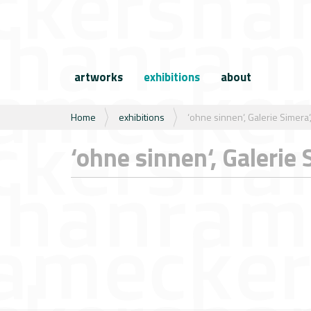
N
a
artworks
exhibitions
about
v
i
g
U
Home
exhibitions
‘ohne sinnen‘, Galerie Simera‘,
a
b
t
e
‘ohne sinnen‘, Galerie 
i
n
e
t
h
i
e
r
: