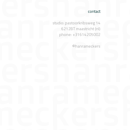
contact
studio: pastoorkribsweg 14
6212BT maastricht (nl)
phone: +31614205002
©hanrameckers