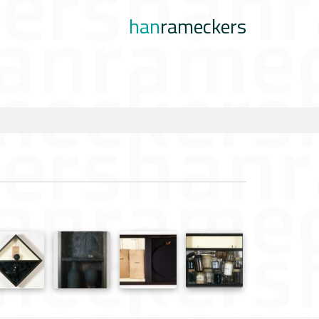
han
rameckers